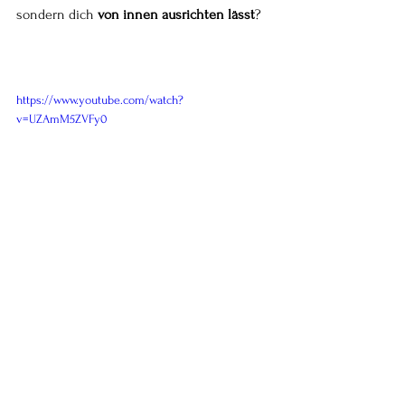
sondern dich 
von innen ausrichten lässt
?
https://www.youtube.com/watch?
v=UZAmM5ZVFy0