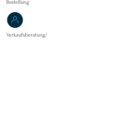
Bestellung
Verkaufsberatung/
Service
Informationen, Unterlagen,
Terminanfrage Praxis Besuch
Nähere Informationen zu
"biotech-mental-focus"
hier