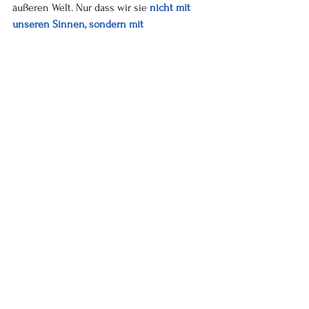
äußeren Welt. Nur dass wir sie 
nicht mit 
unseren Sinnen, sondern mit 
Bewusstsein
erforschen.
Was wäre, wenn…?
… Bewusstsein der Ursprung deiner 
Gesundheit ist – nicht dein Körper?
… du mit anderen Menschen auf einer 
tieferen Ebene verbunden bist, als 
Sprache je ausdrücken könnte?
… dein Denken nur ein Echo eines 
viel größeren, kosmischen Geistes ist?
„Vielleicht ist dein Gehirn nicht das 
Fenster zur Welt – sondern der Vorhang, 
der sie filtert.“
Fazit
Wenn das stimmt, was Kastrup sagt, dann 
leben wir in einem 
Bewusstseins-