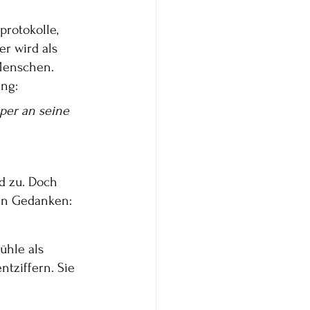
rotokolle, 
r wird als 
Menschen.
ung:
per an seine 
nd zu. Doch 
len Gedanken:
hle als 
ntziffern. Sie 