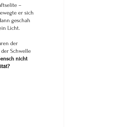
ftselite – 
 bewegte er sich 
 dann geschah 
in Licht.
uren der 
 der Schwelle 
ensch nicht 
ität?