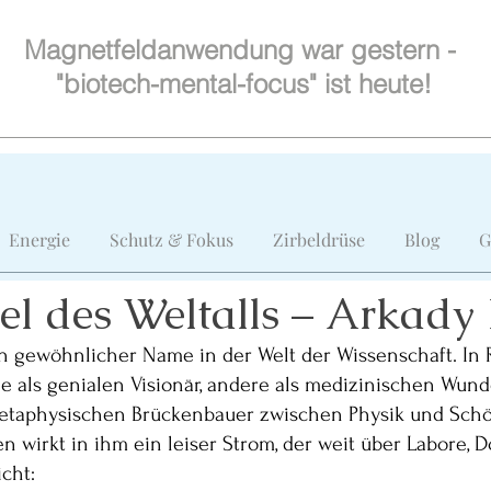
Magnetfeldanwendung war gestern -
"biotech-mental-focus" ist heute!
www.biotech-mental-focus.de
Energie
Schutz & Fokus
Zirbeldrüse
Blog
G
ai 2025
2 Min. Lesezeit
el des Weltalls – Arkady 
ein gewöhnlicher Name in der Welt der Wissenschaft. In 
 als genialen Visionär, andere als medizinischen Wunde
metaphysischen Brückenbauer zwischen Physik und Schö
ten wirkt in ihm ein leiser Strom, der weit über Labore, D
cht: