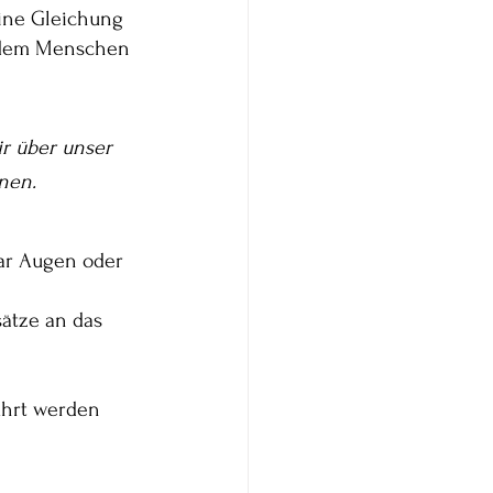
ine Gleichung 
 jedem Menschen 
r über unser 
nnen.
gar Augen oder 
sätze an das 
 
ührt werden 