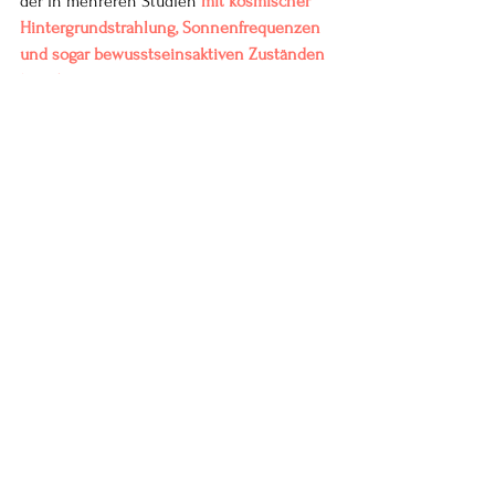
der in mehreren Studien 
mit kosmischer 
Hintergrundstrahlung, Sonnenfrequenzen 
und sogar bewusstseinsaktiven Zuständen 
korreliert
 wurde.
Was geschieht also, wenn diese 
Mikrotubolis, gemeinsam mit 
Magnetitkristallen, in Schwingung 
geraten? Die Antwort liegt im 
faszinierenden Phänomen der 
piezoelektrischen Kopplung: Der Druck, der 
durch kleinste Bewegungen, Felder oder 
Bewusstseinsimpulse auf die Kristalle 
wirkt, erzeugt elektrische Ströme – und 
umgekehrt. Dieser Strom fließt durch das 
feinmaschige Netzwerk der Mikrotubolis, 
wird dort gefiltert, verstärkt und 
resonanzhaft abgestimmt auf jene 
geheimnisvolle 6-MHz-Frequenz – und 