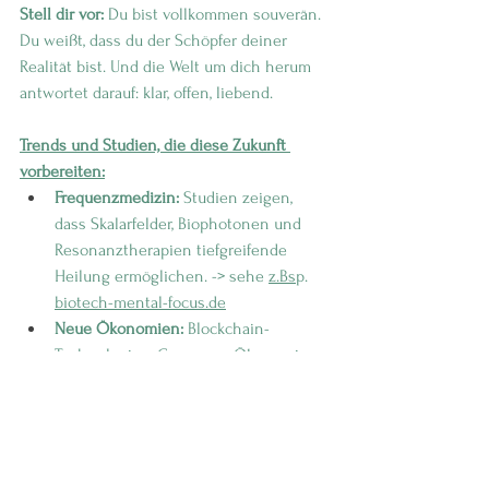
Stell dir vor:
 Du bist vollkommen souverän. 
Du weißt, dass du der Schöpfer deiner 
Realität bist. Und die Welt um dich herum 
antwortet darauf: klar, offen, liebend.
Trends und Studien, die diese Zukunft 
vorbereiten:
Frequenzmedizin:
 Studien zeigen, 
dass Skalarfelder, Biophotonen und 
Resonanztherapien tiefgreifende 
Heilung ermöglichen. -> sehe 
z.Bs
p. 
biotech-mental-focus.de
Neue Ökonomien:
 Blockchain-
Technologien, Commons Ökonomien, 
Ressourcenbasiertes Wirtschaften 
sind auf dem Vormarsch.
Bewusstseinsforschung:
 Projekte wie 
das HeartMath Institute belegen die 
Übertragung von Herzfrequenzen 